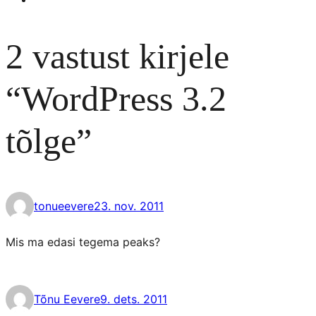
2 vastust kirjele
“WordPress 3.2
tõlge”
tonueevere
23. nov. 2011
Mis ma edasi tegema peaks?
Tõnu Eevere
9. dets. 2011