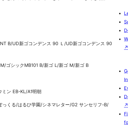
L
S
D
W
 NT B/UD新ゴコンデンス 90 Ｌ/UD新ゴコンデンス 90
/ゴシックMB101 B/新ゴ L/新ゴ M/新ゴ B
G
I
E
ミン EB-KL/A1明朝
D
っくる/はるひ学園/シネマレター/G2 サンセリフ-B/
F
f