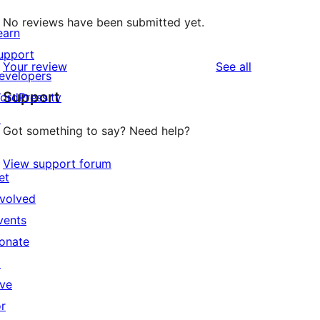
No reviews have been submitted yet.
earn
upport
reviews
Your review
See all
evelopers
Support
ordPress.tv
↗
Got something to say? Need help?
View support forum
et
nvolved
vents
onate
↗
ive
or