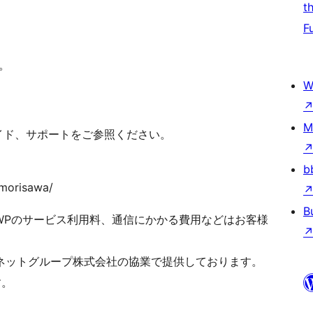
t
F
。
W
M
ガイド、サポートをご参照ください。
b
_morisawa/
B
m WPのサービス利用料、通信にかかる費用などはお客様
ーネットグループ株式会社の協業で提供しております。
す。