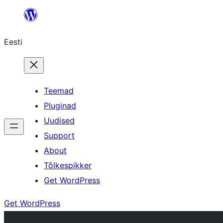
Liigu
sisu
Eesti
juurde
Teemad
Pluginad
Uudised
Support
About
Tõlkespikker
Get WordPress
Get WordPress