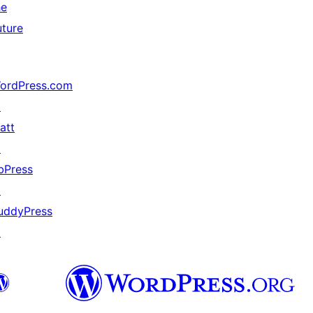
he
uture
ordPress.com
↗
att
↗
bPress
↗
uddyPress
↗