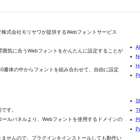
 WP」で株式会社モリサワが提供するWebフォントサービス
A
雰囲気に合うWebフォントをかんたんに設定することが
N
H
30書体の中からフォントを組み合わせて、自由に設定
P
S
能です。
T
トロールパネルより、Webフォントを使用するドメインの
P
P
できませんので、プラグインをインストールしても動作い