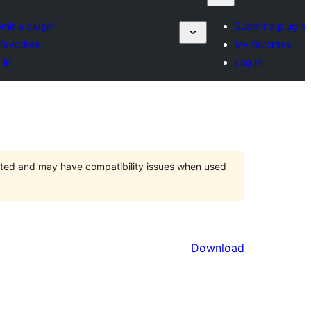
mit a plugin
Submit a plugin
favorites
My favorites
 in
Log in
orted and may have compatibility issues when used
Download