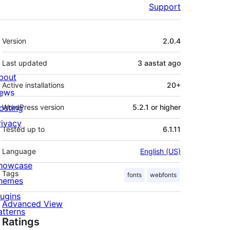
Support
Meta
Version
2.0.4
Last updated
3 aastat
ago
bout
Active installations
20+
ews
osting
WordPress version
5.2.1 or higher
rivacy
Tested up to
6.1.11
Language
English (US)
howcase
Tags
fonts
webfonts
hemes
lugins
Advanced View
atterns
Ratings