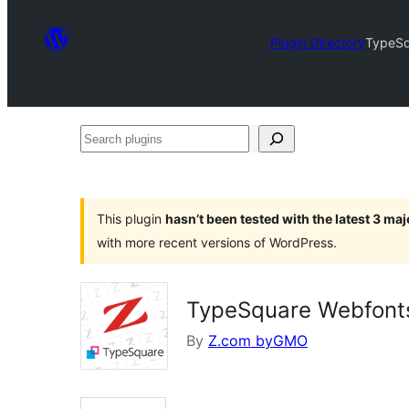
Plugin Directory
TypeSq
Search
plugins
This plugin
hasn’t been tested with the latest 3 ma
with more recent versions of WordPress.
TypeSquare Webfonts
By
Z.com byGMO