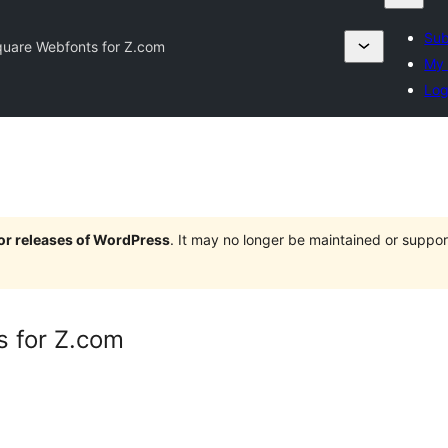
Sub
uare Webfonts for Z.com
My 
Log
jor releases of WordPress
. It may no longer be maintained or supp
 for Z.com